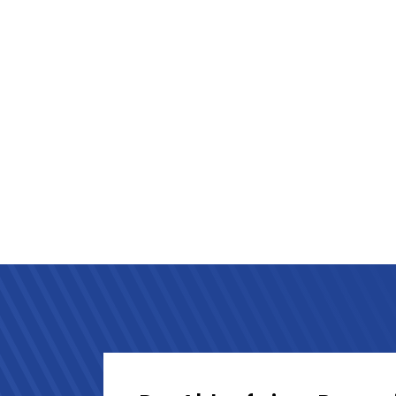
noch zu keinen Unfällen kam. Wir sin
nicht passieren wird. Unsere Sicher
Großkunden, werden stetig erneuert
Der Ablauf einer Regen