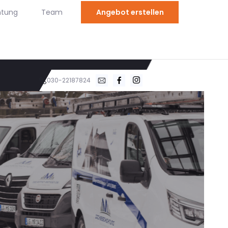
htung
Team
Angebot erstellen
030-22187824