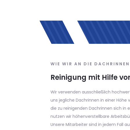
NEN KOMMEN
on Leitern
ertigste Leitern. Diese ermöglichen es
e von bis zu 10 Metern zu reinigen. Sollen
in einer größeren Höhe befinden, so
sbühnen oder arbeiten in Seiltechnik.
l ausreichend gesichert, sodass es bisher