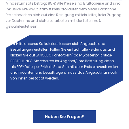
Mindestumsatz beträgt 85 € Alle Preise sind Bruttopreise und sind
inklusive 19% MwSt. lfdm = Preis pro laufendem Meter Dachrinne
Preise beziehen sich auf eine Reinigung mittels Leiter, freier Zugang
zur Dachrinne und sicheres arbeiten mit der Leiter muß
gewährleistet sein.
Mit Hilfe unseres Kalkulators lassen sich Angebote und
Bestellungen erstellen. Füllen Sie einfach alle Felder aus und
klicken Sie auf „ANGEBOT anfordern" oder „kostenpflichtige
BESTELLUNG". Sie erhalten Ihr Angebot/ Ihre Bestellung dann
als PDF-Datei per E-Mail. Sind Sie mit dem Preis einverstanden
und möchten uns beauftragen, muss das Angebot nur noch
von Ihnen bestätigt werden.
Allgemeine Fragen
Terminvereinbarungen
Bezahlung
Wartu
Haben Sie Fragen?