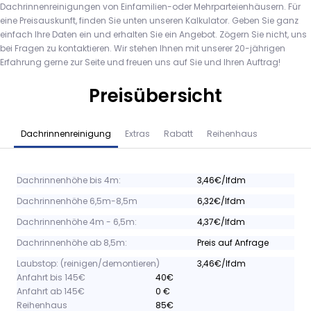
Dachrinnenreinigungen von Einfamilien-oder Mehrparteienhäusern. Für
eine Preisauskunft, finden Sie unten unseren Kalkulator. Geben Sie ganz
einfach Ihre Daten ein und erhalten Sie ein Angebot. Zögern Sie nicht, uns
bei Fragen zu kontaktieren. Wir stehen Ihnen mit unserer 20-jährigen
Erfahrung gerne zur Seite und freuen uns auf Sie und Ihren Auftrag!
Preisübersicht
Dachrinnenreinigung
Extras
Rabatt
Reihenhaus
Dachrinnenhöhe bis 4m:
3,46€/lfdm
Dachrinnenhöhe 6,5m-8,5m
6,32€/lfdm
Dachrinnenhöhe 4m - 6,5m:
4,37€/lfdm
Dachrinnenhöhe ab 8,5m:
Preis auf Anfrage
Laubstop: (reinigen/demontieren)
3,46€/lfdm
Anfahrt bis 145€
40€
Anfahrt ab 145€
0 €
Reihenhaus
85€