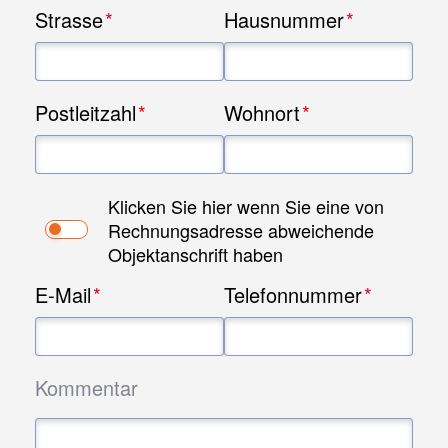
Strasse
Hausnummer
Bauen Sie auch Laubstopkörbe /Gitter/Rollen ein
oder empfehlen diese?
Postleitzahl
Wohnort
Ich habe online einen Auftrag erteilt. Wie geht es
weiter?
Was ist, wenn ich meine Dachrinnenmaße nicht
Klicken Sie hier wenn Sie eine von
genau ermitteln kann?
Rechnungsadresse abweichende
Objektanschrift haben
Was ist, wenn meine Selbstangaben zu den Maßen
E-Mail
Telefonnummer
nicht stimmen?
Kommentar