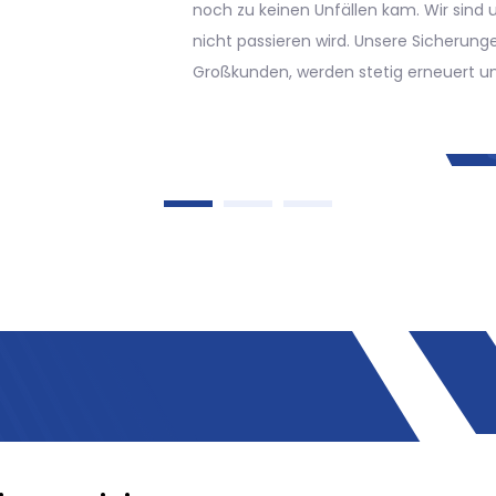
alle Werkzeuge überprüft, sodas
rinnenreinigung