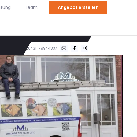
htung
Team
Angebot erstellen
0431-79944837