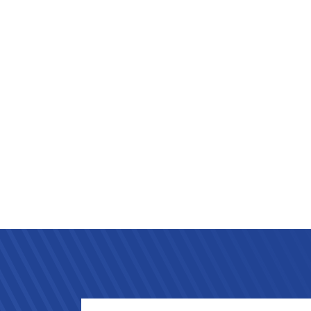
es bisher
Zukunft
auch für