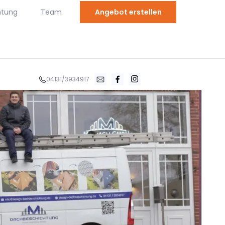
htung
Team
Angebot erstellen
04131/3934917