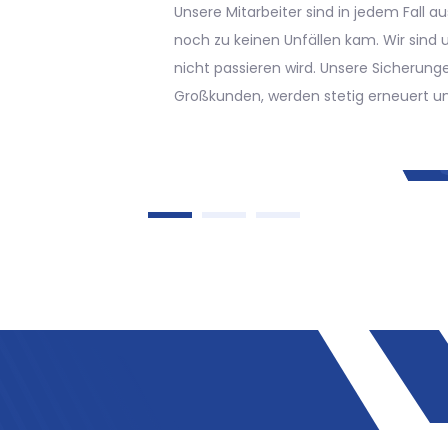
ohne Arbeitsbühne gereinigt we
alle Werkzeuge überprüft, sodas