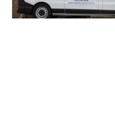
Professionelle
Dachrinnenreinigung
Norderstedt