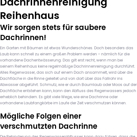
Dachrinnenreinigung
Reihenhaus
Wir sorgen stets für saubere
Dachrinnen!
Ein Garten mit Bäumen ist etwas Wunderschönes. Doch besonders das
Laub kann schnell zu einem großen Problem werden – nämlich für die
vorhandene Dachentwässerung. Das gilt erst recht, wenn man bei
seinem Reihenhaus keine regelmäßige Dachrinnenreinigung durchführt.
Alles Regenwasser, das sich auf einem Dach ansammelt, wird über die
Dachfläche in die Rinne geleitet und von dort über das Fallrohr ins
Abwasser abgeführt. Schmutz, wie er durch Baumlaub oder Moos auf der
Dachfläche entstehen kann, kann den Abfluss des Regenwassers jedoch
erheblich behindern. Es gibt viele Wege, wie eine Dachrinne oder
vorhandene Laubfangkörbe im Laufe der Zeit verschmutzen können.
Mögliche Folgen einer
verschmutzten Dachrinne
Die Behinderung des Regenwasserabflusses kann dazu führen, dass die