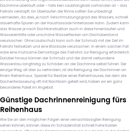
Dachrinne überläuft oder – falls kein Laubfangkorb vorhanden ist – das
Fallrohr verstopft. Ein Überlaufen der Rinne sollten Sie unbedingt
vermeiden, da dies, je nach Verschmutzungsgrad des Wassers, schnell
dauerhafte Spuren an der Hausfassade hinterlassen kann. Zudem kann
das Wasser je nach Dachkonstruktion auch in diese hineinlaufen und
Wassereintritte oder unschöne Wasserflecken am Dachüberstand
verursachen. Ohne Laubschutz kann sich der Schmutz mit der Zeit im
Fallrohr festsetzen und eine Blockade verursachen. In einem solchen Fall
wäre eine mühsame Demontage des Fallrohrs zur Reinigung erforderlich.
Darüber hinaus können der Schmutz und der damit verbundene
Wasserstau langfristig zu Schäden an der Dachrinne selbst führen. Der
einzige Weg, all dies zu verhindern, ist die Reinigung der Dachrinnen an
Ihrem Reihenhaus. Speziell für Besitzer eines Reihenhauses, bei dem die
Dachentwässerung oft mit Nachbarn geteilt wird, haben wir ein ganz
besonderes Paket im Angebot.
Günstige Dachrinnenreinigung fürs
Reihenhaus
Wie Sie an den möglichen Folgen einer vernachlässigten Reinigung
sehen können, können diese im Schadensfall schnell hohe Kosten